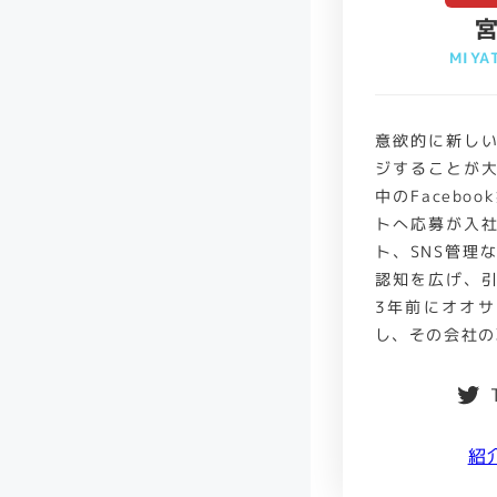
宮
MIYA
意欲的に新し
ジすることが
中のFacebo
トへ応募が入
ト、SNS管理
認知を広げ、
3年前にオオ
し、その会社の
紹