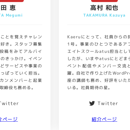
田 恵
高村 和也
TA Megumi
TAKAMURA Kazuya
いことを覚えチャレン
Kaeruにとって、社員からの
大好き。スタッフ募集
1号。事業のひとつであるア
ok投稿をみてアルバイ
エイトスクールatus担当とし
社のきっかけ。イベン
したが、いまやatusにとどま
などサービスや事業の
ベント配信やメンバー交流
引っぱっていく担当。
躍。自社で作り上げたWordPr
サカンメンバーと起業
座の講師も務め、好評をいた
取締役も務める。
いる。社員期待の星。
Twitter
Twitter
介ページ
紹介ページ