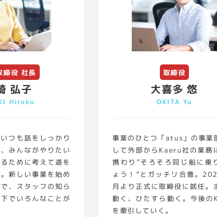
取締役 社長
取締役
崎 弘子
大喜多 悠
I Hiroko
OKITA Yu
表。いつも話をしっかり
事業のひとつ「atus」の事業
て、みんながやりたい
して外部からKaeru社の業務
せるために考えて道を
携わり”そろそろ同じ船に乗
る。新しい事業を始め
ょう！”とガッチリ合意。202
きで、スタッフの知ら
月より正式に取締役に就任。
面下でいろんなことが
動く、ひたすら動く。今後のKa
を牽引していく。