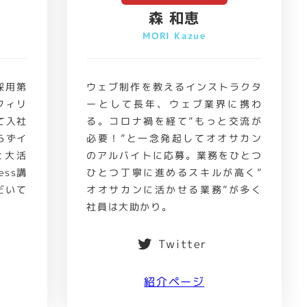
森 和恵
MORI Kazue
採用第
ウェブ制作を教えるインストラクタ
フィリ
ーとして長年、ウェブ業界に携わ
て入社
る。コロナ禍を経て”もっと交流が
らずイ
必要！”と一念発起してオオサカン
と大活
のアルバイトに応募。業務をひとつ
ess講
ひとつ丁寧に進めるスキルが高く”
だいて
オオサカンに活かせる業務”が多く
社員は大助かり。
Twitter
紹介ページ