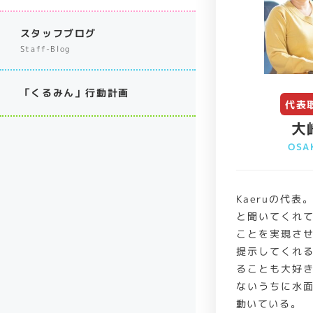
スタッフブログ
Staff-Blog
「くるみん」行動計画
代表
大
OSAK
Kaeruの代
と聞いてくれ
ことを実現さ
提示してくれ
ることも大好
ないうちに水
動いている。